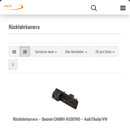
Rückfahrkamera
Sortieren nach
pro Seite
Sortieren nach
Alle Hersteller
20 pro Seite
1
Rück­fahr­ka­me­ra – Dy­na­vin CAMBH-​​AU001HD – Audi/Skoda/VW