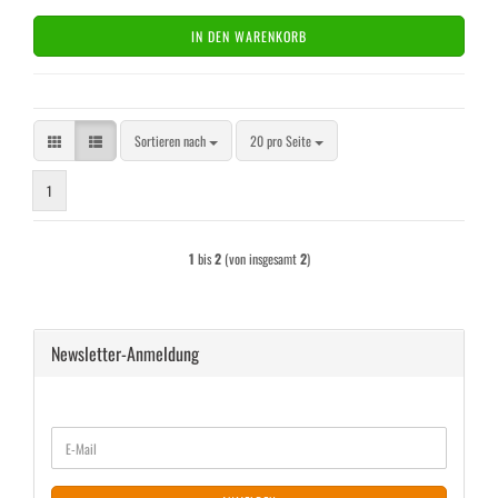
IN DEN WARENKORB
Sortieren nach
pro Seite
Sortieren nach
20 pro Seite
1
1
bis
2
(von insgesamt
2
)
Newsletter-Anmeldung
WEITER
E-
ZUR
Mail
NEWSLETTER-
ANMELDUNG