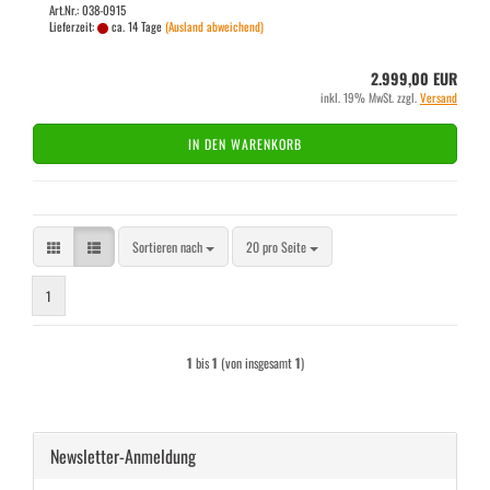
Art.Nr.: 038-0915
Lieferzeit:
ca. 14 Tage
(Ausland abweichend)
2.999,00 EUR
inkl. 19% MwSt. zzgl.
Versand
IN DEN WARENKORB
Sortieren nach
pro Seite
Sortieren nach
20 pro Seite
1
1
bis
1
(von insgesamt
1
)
Newsletter-Anmeldung