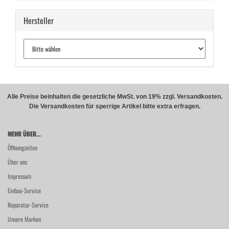
Hersteller
Alle Preise beinhalten die gesetzliche MwSt. von 19% zzgl. Versandkosten.
Die Versandkosten für sperrige Artikel bitte extra erfragen.
MEHR ÜBER...
Öffnungzeiten
Über uns
Impressum
Einbau-Service
Reparatur-Service
Unsere Marken