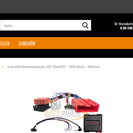
Suche...
Ihr Warenkorb
0,00 EUR
ELLER
ZUBEHÖR
»
Lenkradfernbedienungsadapter ACV 42xmz004 – 24Pin Mazda – Multilead