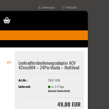
Kundenlogin
Merkzettel
Lenk­rad­fern­be­die­nungs­ad­ap­ter ACV
ACV
42xmz004 – 24Pin Mazda – Mul­ti­lead
Art.Nr.:
2002-1006
Lieferzeit:
ca. 3-6 Tage
(Ausland abweichend)
49,00 EUR