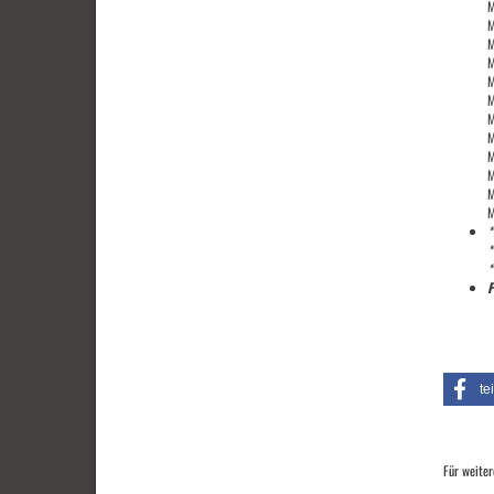
M
M
M
M
M
M
M
M
M
M
M
M
*
*
*
P
te
Für weiter