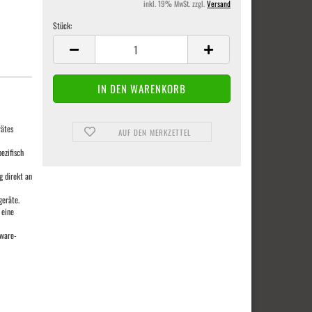
inkl. 19% MwSt. zzgl.
Versand
Stück:
Stück
rätes
AUF DEN MERKZETTEL
ezifisch
g direkt an
geräte.
 eine
tware-