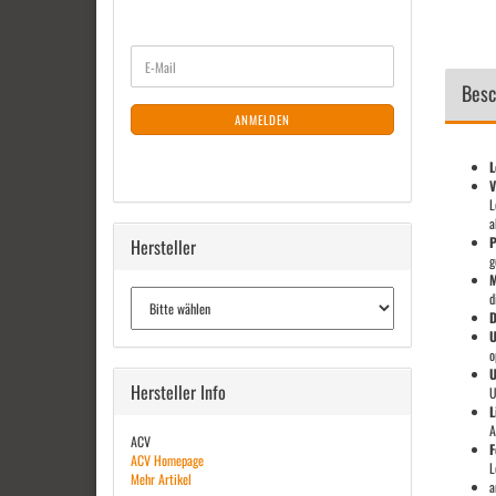
WEITER
E-
ZUR
Mail
Besc
NEWSLETTER-
ANMELDUNG
ANMELDEN
L
V
L
a
P
Hersteller
g
M
d
D
U
o
U
Hersteller Info
U
L
A
ACV
F
ACV Homepage
L
Mehr Artikel
a