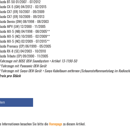
azda BT-50 01/2007 - 07/2012
azda CX-5 (GH) 04/2012 - 02/2015
azda CX7 (ER) 10/2007 - 09/2009
azda CX7 (ER) 10/2009 - 09/2013
azda Demio (DW) 08/1998 - 08/2003
azda MPV (LW) 12/2000 - 11/2005
azda MX-5 (NB) 04/1998 - 08/2005**
azda MX-5 (NC) 10/2005 - 02/2009**
azda MX-5 (NC) 02/2009 - 07/2015**
azda Premacy (CP) 06/1999 - 05/2005
azda RX-8 (SE) 04/2003 - 10/2010
azda Tribute (EP) 09/2000 - 11/2005
Fahrzeuge mit BOSE OEM Soundsystem > Artikel: 13-1190-50
*Fahrzeuge mit Panasonic OEM Gerät
*Fahrzeuge mit Sanyo OEM Gerät > Sanyo Kabelbaum entfernen (Schaumstoffummantelung im Radiosch
reis pro Stück
ilen
e Informationen besuchen Sie bitte die
Homepage
zu diesem Artikel.