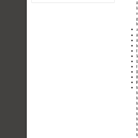
A
l
r
g
b
A
A
b
F
T
U
F
D
R
F
M
M
M
M
M
M
M
M
M
M