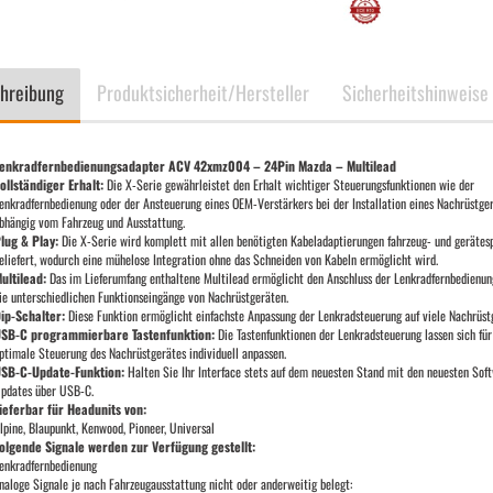
hreibung
Produktsicherheit/Hersteller
Sicherheitshinweise
enkradfernbedienungsadapter ACV 42xmz004 – 24Pin Mazda – Multilead
ollständiger Erhalt:
Die X-Serie gewährleistet den Erhalt wichtiger Steuerungsfunktionen wie der
enkradfernbedienung oder der Ansteuerung eines OEM-Verstärkers bei der Installation eines Nachrüstge
bhängig vom Fahrzeug und Ausstattung.
lug & Play:
Die X-Serie wird komplett mit allen benötigten Kabeladaptierungen fahrzeug- und gerätesp
eliefert, wodurch eine mühelose Integration ohne das Schneiden von Kabeln ermöglicht wird.
ultilead:
Das im Lieferumfang enthaltene Multilead ermöglicht den Anschluss der Lenkradfernbedienun
ie unterschiedlichen Funktionseingänge von Nachrüstgeräten.
ip-Schalter:
Diese Funktion ermöglicht einfachste Anpassung der Lenkradsteuerung auf viele Nachrüst
SB-C programmierbare Tastenfunktion:
Die Tastenfunktionen der Lenkradsteuerung lassen sich für
ptimale Steuerung des Nachrüstgerätes individuell anpassen.
SB-C-Update-Funktion:
Halten Sie Ihr Interface stets auf dem neuesten Stand mit den neuesten Sof
pdates über USB-C.
ieferbar für Headunits von:
lpine, Blaupunkt, Kenwood, Pioneer, Universal
olgende Signale werden zur Verfügung gestellt:
enkradfernbedienung
naloge Signale je nach Fahrzeugausstattung nicht oder anderweitig belegt: