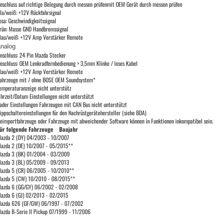
nschluss auf richtige Belegung durch messen prüfenmit OEM Gerät durch messen prüfen
ila/weiß: +12V Rückfahrsignal
osa: Geschwindigkeitssignal
rün: Masse GND Handbremssignal
lau/weiß: +12V Amp Verstärker Remote
analog
nschluss: 24 Pin Mazda Stecker
nschluss: OEM Lenkradfernbedienung > 3,5mm Klinke / loses Kabel
lau/weiß: +12V Amp Verstärker Remote
ahrzeuge mit / ohne BOSE OEM Soundsystem*
emperaturanzeige nicht unterstütz
hrzeit/Datum Einstellungen nicht unterstützt
ader Einstellungen Fahrzeugen mit CAN Bus nicht unterstützt
ippschaltereinstellungen für den Nachrüstgerätehersteller (siehe BDA)
eimportfahrzeuge oder Fahrzeuge mit abweichender Software können in Funktionen inkompatibel sein.
ür folgende Fahrzeuge Baujahr
azda 2 (DY) 04/2003 - 10/2007
azda 2 (DE) 10/2007 - 05/2015**
azda 3 (BK) 01/2004 - 03/2009
azda 3 (BL) 05/2009 - 09/2013
azda 5 (CR) 06/2005 - 10/2010**
azda 5 (CW) 10/2010 - 08/2015**
azda 6 (GG/GY) 06/2002 - 02/2008
azda 6 (GJ) 02/2013 - 02/2015
azda 626 (GF/GW) 06/1997 - 07/2002
azda B-Serie II Pickup 07/1999 - 11/2006