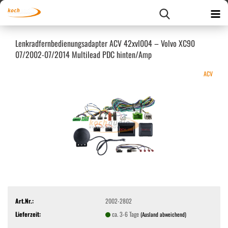
Lenk­rad­fern­be­die­nungs­ad­ap­ter ACV 42xvl004 – Volvo XC90
07/2002-​07/2014 Mul­ti­lead PDC hin­ten/Amp
ACV
Art.Nr.:
2002-2802
Lieferzeit:
ca. 3-6 Tage
(Ausland abweichend)