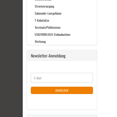
Stromversorgung
Subwoofer-Leergehäuse
T-Kabelsätze
Terminals/Polklemmen
USB/HDMI/AUX-Einbaubuchsen
Werkzeug
Newsletter-Anmeldung
WEITER
E-
ZUR
Mail
NEWSLETTER-
ANMELDUNG
ANMELDEN