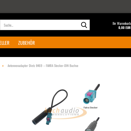
Suche...
Ihr Warenkorb
0,00 EUR
ELLER
ZUBEHÖR
»
Antennenadapter Dietz 8469 – FAKRA Stecker-DIN Buchse