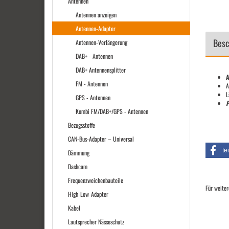
Antennen
Antennen anzeigen
Antennen-Adapter
Besc
Antennen-Verlängerung
DAB+ - Antennen
DAB+ Antennensplitter
A
FM - Antennen
A
L
GPS - Antennen
P
Kombi FM/DAB+/GPS - Antennen
Bezugsstoffe
CAN-Bus-Adapter – Universal
te
Dämmung
Dashcam
Frequenzweichenbauteile
Für weiter
High-Low-Adapter
Kabel
Lautsprecher Nässeschutz