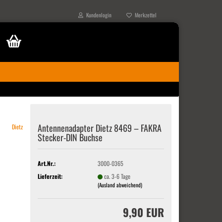
Kundenlogin
Merkzettel
An­ten­nen­ad­ap­ter Dietz 8469 – FAKRA
Dietz
Stecker-​DIN Buch­se
Art.Nr.:
3000-0365
Lieferzeit:
ca. 3-6 Tage
(Ausland abweichend)
9,90 EUR