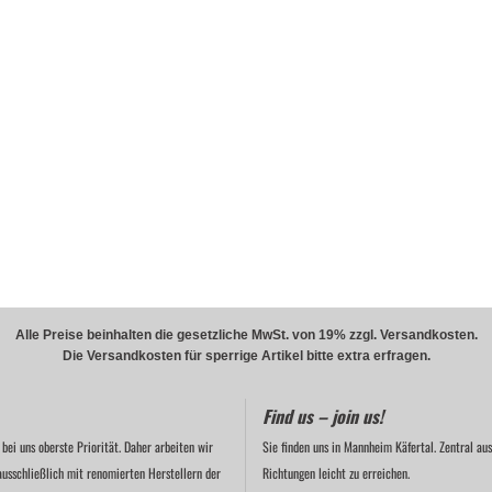
Alle Preise beinhalten die gesetzliche MwSt. von 19% zzgl. Versandkosten.
Die Versandkosten für sperrige Artikel bitte extra erfragen.
Find us – join us!
 bei uns oberste Priorität. Daher arbeiten wir
Sie finden uns in Mannheim Käfertal. Zentral aus
ausschließlich mit renomierten Herstellern der
Richtungen leicht zu erreichen.