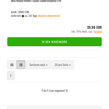
des/Nisan/Rover/Saab/Sub­a­ruTo­yo­ta/VW
Art.Nr.: 2000-1130
Lieferzeit:
ca. 3-6 Tage
(Ausland abweichend)
39,90 EUR
inkl. 19% MwSt. zzgl.
Versand
IN DEN WARENKORB
Sortieren nach
pro Seite
Sortieren nach
20 pro Seite
1
1
bis
1
(von insgesamt
1
)