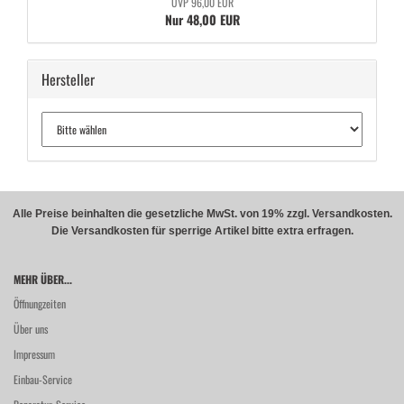
UVP 96,00 EUR
Nur 48,00 EUR
Hersteller
Alle Preise beinhalten die gesetzliche MwSt. von 19% zzgl. Versandkosten.
Die Versandkosten für sperrige Artikel bitte extra erfragen.
MEHR ÜBER...
Öffnungzeiten
Über uns
Impressum
Einbau-Service