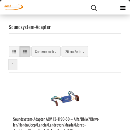
Soundsystem-Adapter
Sortieren nach
pro Seite
Sortieren nach
20 pro Seite
1
Soundsystem-​​Ad­ap­ter ACV 13-​1190-​50 – Alfa/BMW/Chrys­
ler/Honda/Jeep/Lan­cia/Land­ro­ver/Mazda/Mer­ce­