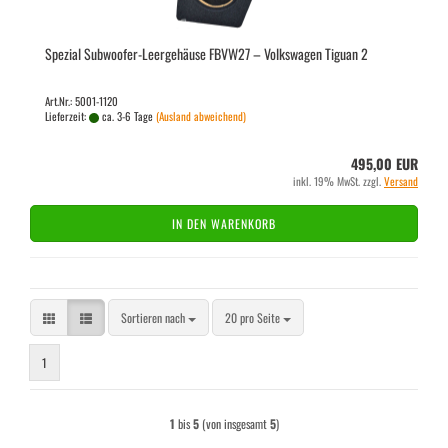
Spe­zi­al Subwoofer-​​Leer­ge­häu­se FBVW27 – Volks­wa­gen Ti­gu­an 2
Art.Nr.: 5001-1120
Lieferzeit:
ca. 3-6 Tage
(Ausland abweichend)
495,00 EUR
inkl. 19% MwSt. zzgl.
Versand
IN DEN WARENKORB
Sortieren nach
pro Seite
Sortieren nach
20 pro Seite
1
1
bis
5
(von insgesamt
5
)