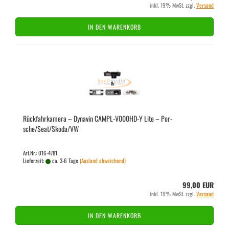
inkl. 19% MwSt. zzgl.
Versand
IN DEN WARENKORB
Rück­fahr­ka­me­ra – Dy­na­vin CAMPL-​​V000HD-​Y Lite – Por­
sche/Seat/Skoda/VW
Art.Nr.: 016-4781
Lieferzeit:
ca. 3-6 Tage
(Ausland abweichend)
99,00 EUR
inkl. 19% MwSt. zzgl.
Versand
IN DEN WARENKORB