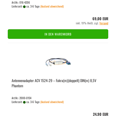
Art.Nr.: 016-4206
Lieferzeit:
ca. 3-6 Tage
(Ausland abweichend)
69,00 EUR
inkl. 19% MwSt. zzgl.
Versand
IN DEN WARENKORB
An­ten­nen­ad­ap­ter ACV 1524-​29 – Fakra(m)(dop­pelt) DIN(m) 8,5V
Phan­tom
Art.Nr.: 2000-0154
Lieferzeit:
ca. 3-6 Tage
(Ausland abweichend)
24,90 EUR