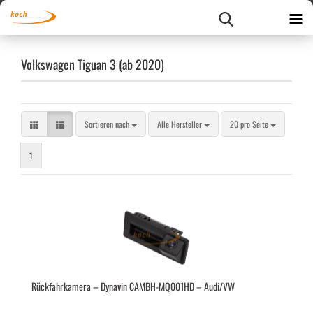
Volkswagen Tiguan 3 (ab 2020)
Sortieren nach
pro Seite
Sortieren nach
Alle Hersteller
20 pro Seite
1
Rück­fahr­ka­me­ra – Dy­na­vin CAMBH-​​MQ001HD – Audi/VW