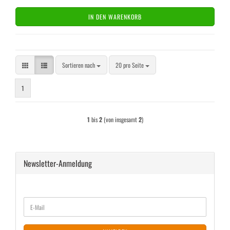
IN DEN WARENKORB
Sortieren nach
pro Seite
Sortieren nach
20 pro Seite
1
1
bis
2
(von insgesamt
2
)
Newsletter-Anmeldung
WEITER
E-
ZUR
Mail
NEWSLETTER-
ANMELDUNG