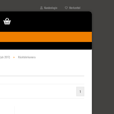
Kundenlogin
Merkzettel
»
(ab 2017)
Rückfahrkamera
1