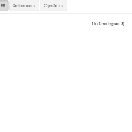
Sortieren nach
pro Seite
Sortieren nach
20 pro Seite
1
bis
3
(von insgesamt
3
)