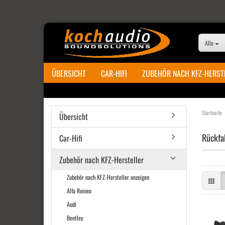
Alle
ÜBERSICHT
CAR-HIFI
ZUBEHÖR NACH KFZ-HERST
Startseite
Übersicht
Rückfa
Car-Hifi
Zubehör nach KFZ-Hersteller
Zubehör nach KFZ-Hersteller anzeigen
Alfa Romeo
Audi
Bentley