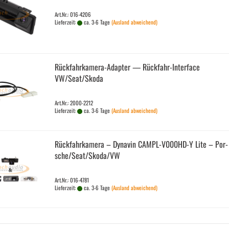
Art.Nr.: 016-4206
Lieferzeit:
ca. 3-6 Tage
(Ausland abweichend)
Rückfahrkamera-​​Ad­ap­ter — Rückfahr-​​In­ter­face
VW/Seat/Skoda
Art.Nr.: 2000-2212
Lieferzeit:
ca. 3-6 Tage
(Ausland abweichend)
Rück­fahr­ka­me­ra – Dy­na­vin CAMPL-​​V000HD-​Y Lite – Por­
sche/Seat/Skoda/VW
Art.Nr.: 016-4781
Lieferzeit:
ca. 3-6 Tage
(Ausland abweichend)