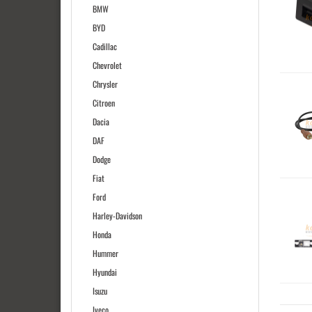
BMW
BYD
Cadillac
Chevrolet
Chrysler
Citroen
Dacia
DAF
Dodge
Fiat
Ford
Harley-Davidson
Honda
Hummer
Hyundai
Isuzu
Iveco