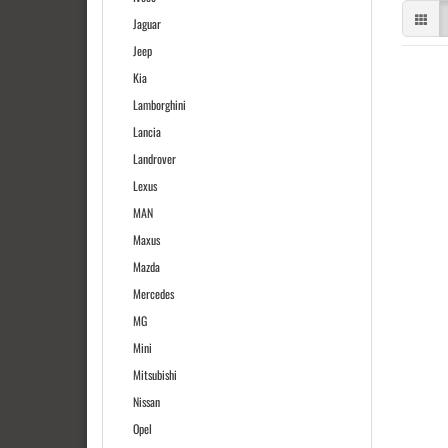
Jaguar
Jeep
Kia
Lamborghini
Lancia
Landrover
Lexus
MAN
Maxus
Mazda
Mercedes
MG
Mini
Mitsubishi
Nissan
Opel