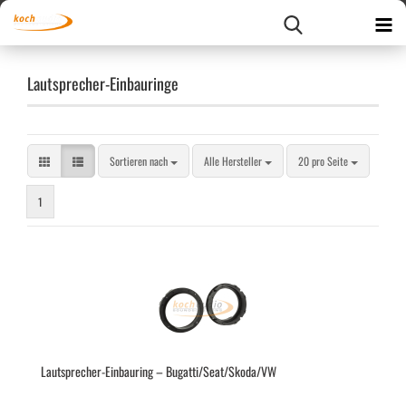
Lautsprecher-Einbauringe
Sortieren nach
pro Seite
Sortieren nach
Alle Hersteller
20 pro Seite
1
Lautsprecher-​​Ein­bau­ring – Bu­gat­ti/Seat/Skoda/VW