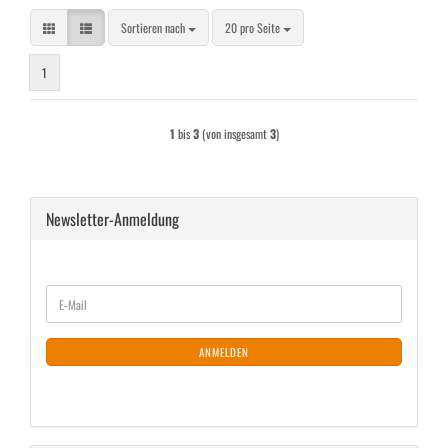
Sortieren nach
pro Seite
Sortieren nach
20 pro Seite
1
1
bis
3
(von insgesamt
3
)
Newsletter-Anmeldung
WEITER
E-
ZUR
Mail
NEWSLETTER-
ANMELDUNG
ANMELDEN