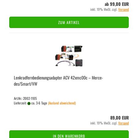
ab 99,00 EUR
inkl. 19% MwSt. zzgl.
Versand
ZUM ARTIKEL
Lenk­rad­fern­be­die­nungs­ad­ap­ter ACV 42xmc00c – Mer­ce­
des/Smart/VW
Art.Nr.: 2002-1105
Lieferzeit:
ca. 3-6 Tage
(Ausland abweichend)
89,00 EUR
inkl. 19% MwSt. zzgl.
Versand
IN DEN WARENKORB