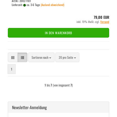
Art.Nr.: 2002-1101
Lieferzeit:
ca. 3-6 Tage
(Ausland abweichend)
79,00 EUR
inkl. 19% MwSt. zzgl.
Versand
IN DEN WARENKORB
Sortieren nach
pro Seite
Sortieren nach
20 pro Seite
1
1
bis
7
(von insgesamt
7
)
Newsletter-Anmeldung