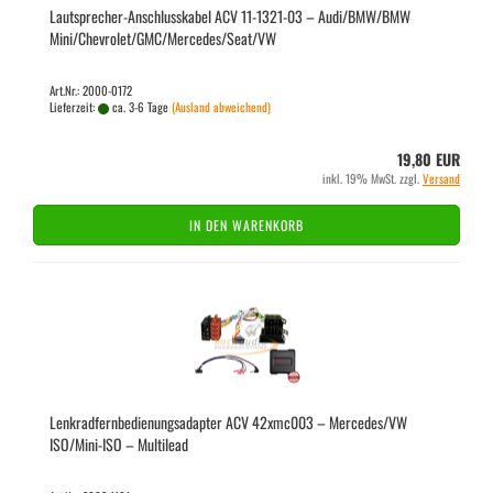
Lautsprecher-​​An­schluss­ka­bel ACV 11-​1321-​03 – Audi/BMW/BMW
Mini/Che­vro­let/GMC/Mer­ce­des/Seat/VW
Art.Nr.: 2000-0172
Lieferzeit:
ca. 3-6 Tage
(Ausland abweichend)
19,80 EUR
inkl. 19% MwSt. zzgl.
Versand
IN DEN WARENKORB
Lenk­rad­fern­be­die­nungs­ad­ap­ter ACV 42xmc003 – Mer­ce­des/VW
ISO/Mini-​ISO – Mul­ti­lead