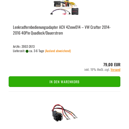
Lenk­rad­fern­be­die­nungs­ad­ap­ter ACV 42xvw014 – VW Craf­ter 2014-​
2016 40Pin Quad­lock/Dau­er­strom
Art.Nr.: 2002-2613
Lieferzeit:
ca. 3-6 Tage
(Ausland abweichend)
79,00 EUR
inkl. 19% MwSt. zzgl.
Versand
IN DEN WARENKORB