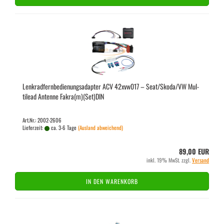
Lenk­rad­fern­be­die­nungs­ad­ap­ter ACV 42xvw017 – Seat/Skoda/VW Mul­
ti­lead An­ten­ne Fakra(m)(Set)DIN
Art.Nr.: 2002-2606
Lieferzeit:
ca. 3-6 Tage
(Ausland abweichend)
89,00 EUR
inkl. 19% MwSt. zzgl.
Versand
IN DEN WARENKORB