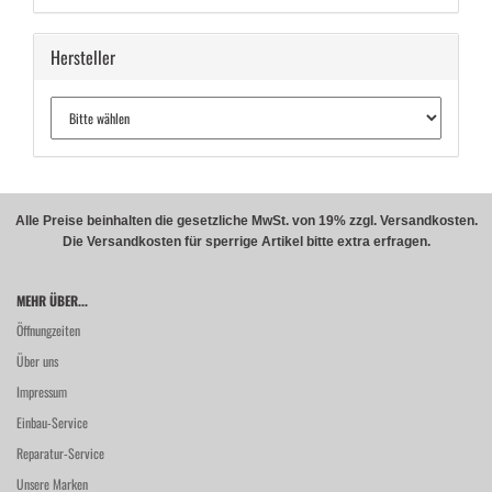
Hersteller
Alle Preise beinhalten die gesetzliche MwSt. von 19% zzgl. Versandkosten.
Die Versandkosten für sperrige Artikel bitte extra erfragen.
MEHR ÜBER...
Öffnungzeiten
Über uns
Impressum
Einbau-Service
Reparatur-Service
Unsere Marken