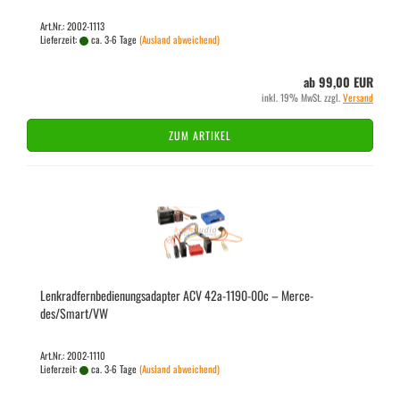
Art.Nr.: 2002-1113
Lieferzeit:
ca. 3-6 Tage
(Ausland abweichend)
ab 99,00 EUR
inkl. 19% MwSt. zzgl.
Versand
ZUM ARTIKEL
Lenk­rad­fern­be­die­nungs­ad­ap­ter ACV 42a-​1190-​00c – Mer­ce­
des/Smart/VW
Art.Nr.: 2002-1110
Lieferzeit:
ca. 3-6 Tage
(Ausland abweichend)