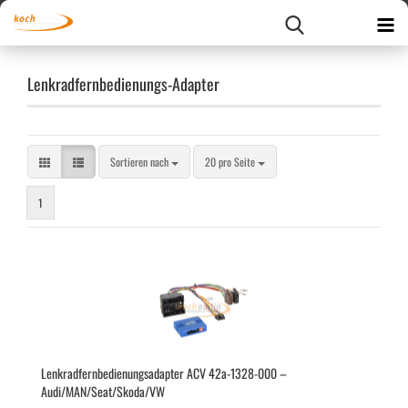
Lenkradfernbedienungs-Adapter
Sortieren nach
pro Seite
Sortieren nach
20 pro Seite
1
Lenk­rad­fern­be­die­nungs­ad­ap­ter ACV 42a-​1328-​000 –
Audi/MAN/Seat/Skoda/VW