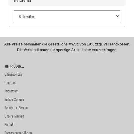
Alle Preise beinhalten die gesetzliche MwSt. von 19% zzgl. Versandkosten.
Die Versandkosten für sperrige Artikel bitte extra erfragen.
MEHR ÜBER...
Öffnungzeiten
Über uns
Impressum
Einbau-Service
Reparatur-Service
Unsere Marken
Kontakt
Datenschutzerklärung