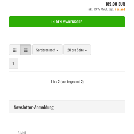
189,00 EUR
inkl. 19% MwSt. zzgl.
Versand
IN DEN WARENKORB
Sortieren nach
pro Seite
Sortieren nach
20 pro Seite
1
1
bis
2
(von insgesamt
2
)
Newsletter-Anmeldung
WEITER
E-