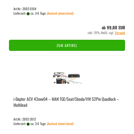
Art.Nr.: 2002-0104
Lieferzeit:
ca. 3-6 Tage
(Ausland abweichend)
ab 99,00 EUR
inkl. 19% MwSt. zzgl.
Versand
ZUM ARTIKEL
i-​Dap­ter ACV 43xvw04 – MAN TGE/Seat/Skoda/VW 52Pin Quad­lock –
Mul­ti­lead
Art.Nr.: 2002-2612
Lieferzeit:
ca. 3-6 Tage
(Ausland abweichend)