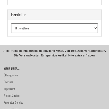
Hersteller
Alle Preise beinhalten die gesetzliche MwSt. von 19% zzgl. Versandkosten.
Die Versandkosten für sperrige Artikel bitte extra erfragen.
MEHR ÜBER...
Öffnungzeiten
Über uns
Impressum
Einbau-Service
Reparatur-Service