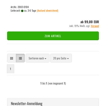
Art.Nr.: 2002-0104
Lieferzeit:
ca. 3-6 Tage
(Ausland abweichend)
ab 99,00 EUR
inkl. 19% MwSt. zzgl.
Versand
ZUM ARTIKEL
Sortieren nach
pro Seite
Sortieren nach
20 pro Seite
1
1
bis
1
(von insgesamt
1
)
Newsletter-Anmeldung