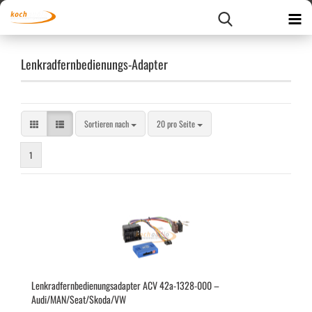
Lenkradfernbedienungs-Adapter
Sortieren nach
pro Seite
Sortieren nach
20 pro Seite
1
Lenk­rad­fern­be­die­nungs­ad­ap­ter ACV 42a-​1328-​000 –
Audi/MAN/Seat/Skoda/VW