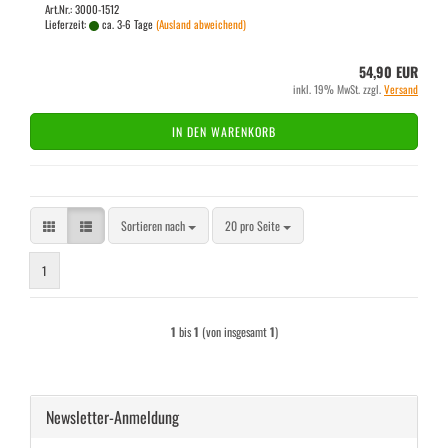
Art.Nr.: 3000-1512
Lieferzeit:
ca. 3-6 Tage
(Ausland abweichend)
54,90 EUR
inkl. 19% MwSt. zzgl.
Versand
IN DEN WARENKORB
Sortieren nach
pro Seite
Sortieren nach
20 pro Seite
1
1
bis
1
(von insgesamt
1
)
Newsletter-Anmeldung