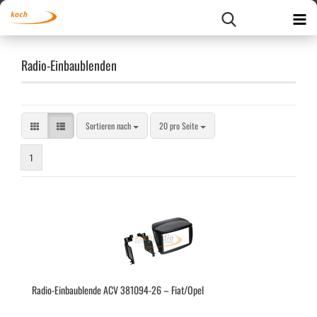
Radio-Einbaublenden
Sortieren nach
pro Seite
Sortieren nach
20 pro Seite
1
Radio-​​Ein­bau­blen­de ACV 381094-​​26 – Fiat/Opel