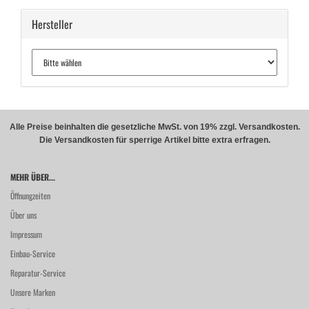
Hersteller
Alle Preise beinhalten die gesetzliche MwSt. von 19% zzgl. Versandkosten.
Die Versandkosten für sperrige Artikel bitte extra erfragen.
MEHR ÜBER...
Öffnungzeiten
Über uns
Impressum
Einbau-Service
Reparatur-Service
Unsere Marken