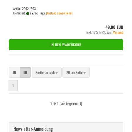
Art.Nr.: 2002-1603
Lieferzeit:
ca. 3-6 Tage
(Ausland abweichend)
49,00 EUR
inkl. 19% MwSt. zzgl.
Versand
IN DEN WARENKORB
Sortieren nach
pro Seite
Sortieren nach
20 pro Seite
1
1
bis
1
(von insgesamt
1
)
Newsletter-Anmeldung