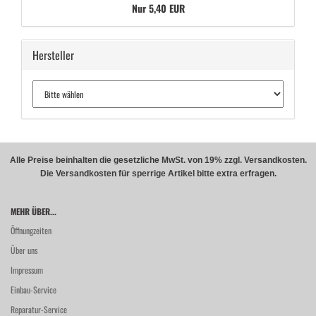
Nur 5,40 EUR
Hersteller
Alle Preise beinhalten die gesetzliche MwSt. von 19% zzgl. Versandkosten.
Die Versandkosten für sperrige Artikel bitte extra erfragen.
MEHR ÜBER...
Öffnungzeiten
Über uns
Impressum
Einbau-Service
Reparatur-Service