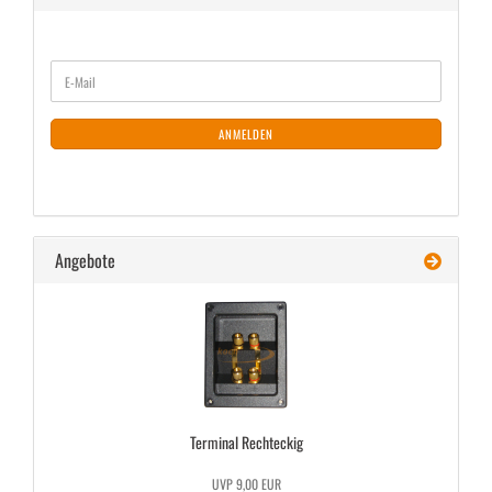
WEITER
E-
ZUR
Mail
NEWSLETTER-
ANMELDUNG
ANMELDEN
Angebote
Ter­mi­nal Recht­eckig
UVP 9,00 EUR